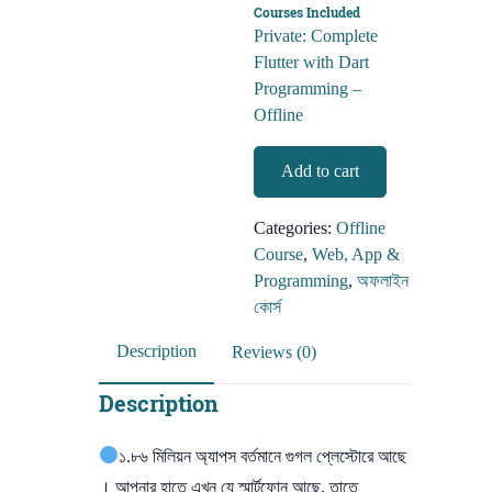
Courses Included
price
price
Private: Complete
was:
is:
Flutter with Dart
32,000.00৳.
13,900.00৳.
Programming –
Offline
Flutter
Add to cart
Android
&
Categories:
Offline
IOS
Course
,
Web, App &
App
Programming
,
অফলাইন
Dev.
কোর্স
(offline
course)
Description
Reviews (0)
quantity
Description
১.৮৬ মিলিয়ন অ্যাপস বর্তমানে গুগল প্লেস্টোরে আছে
। আপনার হাতে এখন যে স্মার্টফোন আছে, তাতে