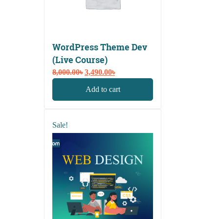
WordPress Theme Dev
(Live Course)
Original
Current
8,000.00
৳
3,490.00
৳
price
price
Add to cart
was:
is:
8,000.00৳.
3,490.00৳.
Sale!