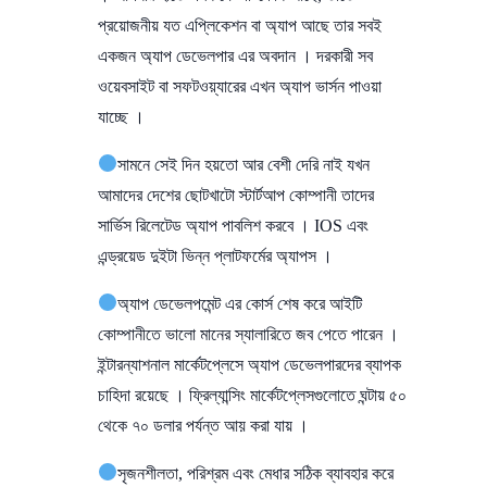
প্রয়োজনীয় যত এপ্লিকেশন বা অ্যাপ আছে তার সবই
একজন অ্যাপ ডেভেলপার এর অবদান । দরকারী সব
ওয়েবসাইট বা সফটওয়্যারের এখন অ্যাপ ভার্সন পাওয়া
যাচ্ছে ।
সামনে সেই দিন হয়তো আর বেশী দেরি নাই যখন
আমাদের দেশের ছোটখাটো স্টার্টআপ কোম্পানী তাদের
সার্ভিস রিলেটেড অ্যাপ পাবলিশ করবে । IOS এবং
এন্ড্রয়েড দুইটা ভিন্ন প্লাটফর্মের অ্যাপস ।
অ্যাপ ডেভেলপমেন্ট এর কোর্স শেষ করে আইটি
কোম্পানীতে ভালো মানের স্যালারিতে জব পেতে পারেন ।
ইন্টারন্যাশনাল মার্কেটপ্লেসে অ্যাপ ডেভেলপারদের ব্যাপক
চাহিদা রয়েছে । ফ্রিল্যান্সিং মার্কেটপ্লেসগুলোতে ঘন্টায় ৫০
থেকে ৭০ ডলার পর্যন্ত আয় করা যায় ।
সৃজনশীলতা, পরিশ্রম এবং মেধার সঠিক ব্যাবহার করে