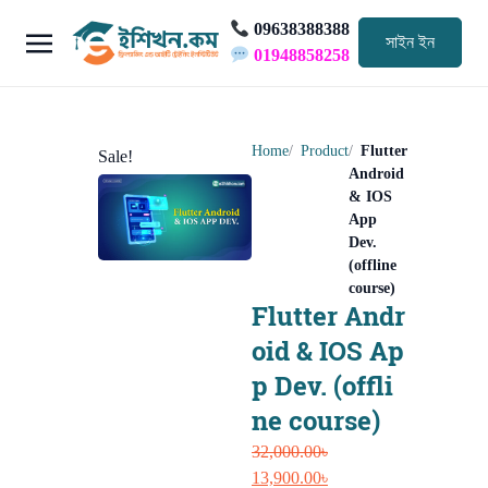
09638388388
সাইন ইন
01948858258
Home
Product
Flutter
Sale!
Android
& IOS
App
Dev.
(offline
course)
Flutter Andr
oid & IOS Ap
p Dev. (offli
ne course)
32,000.00
৳
Original
Current
13,900.00
৳