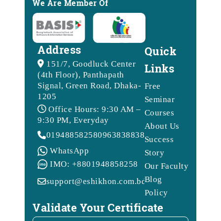
We Are Member Of
Address
Quick
151/7, Goodluck Center
Links
(4th Floor), Panthapath
Signal, Green Road, Dhaka-
Free
1205
Seminar
Office Hours: 9:30 AM –
Courses
9:30 PM, Everyday
About Us
01948858258
09638388388
Success
WhatsApp
Story
IMO: +8801948858258
Our Faculty
Blog
support@eshikhon.com.bd
Policy
Validate Your Certificate