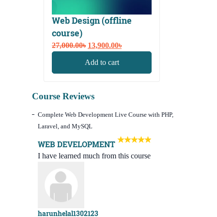
Web Design (offline
course)
Original
Current
27,000.00
৳
13,900.00
৳
price
price
Add to cart
was:
is:
27,000.00৳.
13,900.00৳.
Course Reviews
Complete Web Development Live Course with PHP,
Laravel, and MySQL
WEB DEVELOPMENT
I have learned much from this course
harunhelal1302123