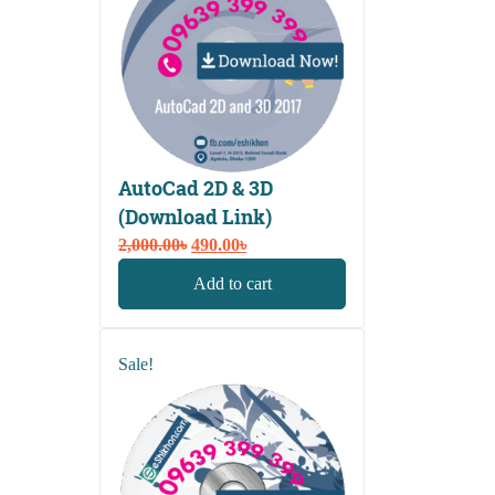
AutoCad 2D & 3D
(Download Link)
Original
Current
2,000.00
৳
490.00
৳
price
price
Add to cart
was:
is:
2,000.00৳.
490.00৳.
Sale!