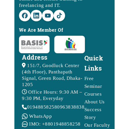
freelancing and IT.
We Are Member Of
Address
Quick
151/7, Goodluck Center
Links
(4th Floor), Panthapath
Signal, Green Road, Dhaka-
Free
1205
Seminar
Office Hours: 9:30 AM –
Courses
9:30 PM, Everyday
About Us
01948858258
09638388388
Success
WhatsApp
Story
IMO: +8801948858258
Our Faculty