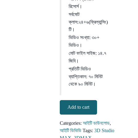
রিসোর্স।
সর্বমোট
ক্লাস:২৪+৬(ফ্রিল্যান্সিং)
টি।
ভিডিও সংখ্যা: ৩০+
ভিডিও।
মোট ফাইল সাইজ: ১৪.৭
জিবি।
প্রতিটি ভিডিও
ব্যাপ্তিকাল: ৭০ মিনিট
থেকে ৯০ মিনিট।
3D
Add to cart
Studio
Max
Categories:
আইটি ডাউনলোড
,
With
আইটি ডিভিডি
Tags:
3D Studio
VFX
MAX
,
3DMAX
,