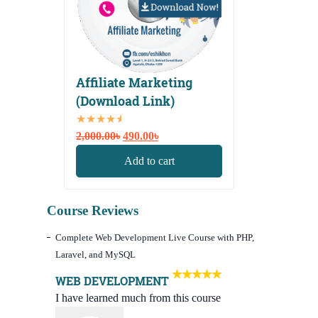
Affiliate Marketing
(Download Link)
Rated
Original
Current
4.00
2,000.00
out
৳
490.00
৳
price
price
of 5
Add to cart
was:
is:
2,000.00৳.
490.00৳.
Course Reviews
Complete Web Development Live Course with PHP,
Laravel, and MySQL
WEB DEVELOPMENT
I have learned much from this course