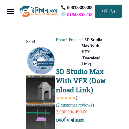
09638388388
সাইন ইন
01948858258
Home
Product
3D Studio
Sale!
Max With
VFX
(Download
Link)
3D Studio Max
With VFX (Dow
nload Link)
Rated
2
4.50
(
2
customer reviews)
out of
Original
Current
5 based on
2,000.00
৳
490.00
৳
price
price
customer
কোর্সে যা যা রয়েছে
was:
is:
ratings