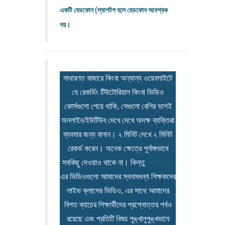
একটি হেডফোন (ল্যাপটপ হলে হেডফোন আবশ্যক
নয়।
সাধারণত বাজারে কিংবা অন্যান্য ওয়েবসাইটে
যে রেকর্ডিং টিউটোরিয়াল কিংবা ভিডিও
কোর্সগুলো পেয়ে থাকি, সেগুলো বেশির ভাগই
অনলাইন/ইউটিউব দেখে দেখে অদক্ষ ব্যক্তিরা
ব্যবসার জন্য বানান। ২ মিনিট দেখে ২ মিনিট
রেকর্ড করেন। অনেক ক্ষেত্রে পুর্নাঙ্গভাবে
সবকিছু দেওয়াও থাকে না। কিন্তু
ইশিখন.কম
এর ভিডিওগুলো আমাদের স্বনামধন্য শিক্ষকদের
লাইভ ক্লাসের ভিডিও, এর সাথে আমাদের
বিগত ব্যাচের শিক্ষার্থীদের প্রশ্নোত্তর পর্বও
রয়েছে এবং প্রতিটি বিষয় পুঙ্খানুপুঙ্খভাবে