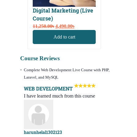
Digital Marketing (Live
Course)
Original
Current
11,250.00
৳
4,490.00
৳
price
price
Add to cart
was:
is:
11,250.00৳.
4,490.00৳.
Course Reviews
Complete Web Development Live Course with PHP,
Laravel, and MySQL
WEB DEVELOPMENT
I have learned much from this course
harunhelal1302123