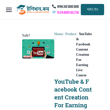
09638388388
সাইন ইন
01948858258
Home
Product
YouTube
Sale!
&
Facebook
Content
Creation
For
Earning
Live
Course
YouTube & F
acebook Cont
ent Creation
For Earning