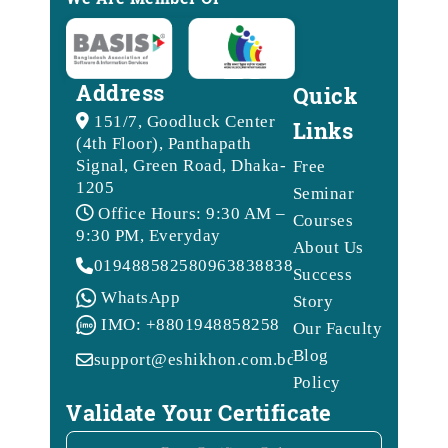
Address
Quick
151/7, Goodluck Center
Links
(4th Floor), Panthapath
Signal, Green Road, Dhaka-
Free
1205
Seminar
Office Hours: 9:30 AM –
Courses
9:30 PM, Everyday
About Us
01948858258
09638388388
Success
WhatsApp
Story
IMO: +8801948858258
Our Faculty
Blog
support@eshikhon.com.bd
Policy
Validate Your Certificate