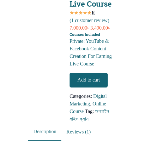
Live Course
Rated
1
5.00
(
1
customer review)
out of
Original
Current
5 based on
7,000.00
৳
3,490.00
৳
Courses Included
price
price
customer
Private: YouTube &
was:
is:
rating
Facebook Content
7,000.00৳.
3,490.00৳.
Creation For Earning
Live Course
YouTube
Add to cart
&
Facebook
Categories:
Digital
Content
Marketing
,
Online
Creation
Course
Tag:
অনলাইন
For
লাইভ ক্লাস
Earning
Live
Description
Reviews (1)
Course