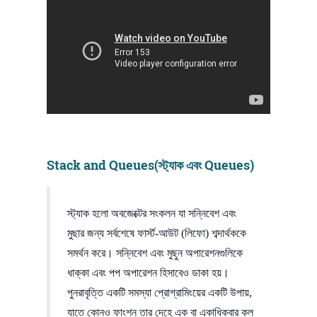
Stack and Queues(স্ট্যাক এবং Queues)
স্ট্যাক হলো অবজেক্টের সংকলন যা সন্নিবেশ এবং
মুছার জন্য সর্বশেষে ফার্স্ট-আউট (লিফো) শব্দার্থককে
সমর্থন করে। সন্নিবেশ এবং মুছুন অপারেশনগুলিকে
ধাক্কা এবং পপ অপারেশন হিসাবেও ডাকা হয়।
পুনরাবৃত্তি একটি সমস্যা প্রোগ্রামিংয়ের একটি উপায়,
যাতে কোনও ফাংশন তার দেহে এক বা একাধিকবার কল