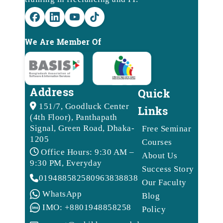
We Are Member Of
Address
Quick
151/7, Goodluck Center
Links
(4th Floor), Panthapath
Signal, Green Road, Dhaka-
Free Seminar
1205
Courses
Office Hours: 9:30 AM –
About Us
9:30 PM, Everyday
Success Story
01948858258
09638388388
Our Faculty
WhatsApp
Blog
IMO: +8801948858258
Policy