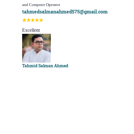
and Computer Operator
Course)
tahmedsalmanahmed575@gmail.com
I learn be
Best course
Excellent
Sachchu K
Tahmid Salman Ahmed