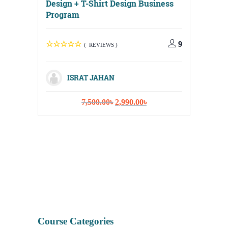
Design + T-Shirt Design Business
Program
9
( REVIEWS )
Digital
Media, 
ISRAT JAHAN
Strateg
Original
Current
7,500.00
৳
2,990.00
৳
price
price
was:
is:
7,500.00৳.
2,990.00৳.
I
Course Categories