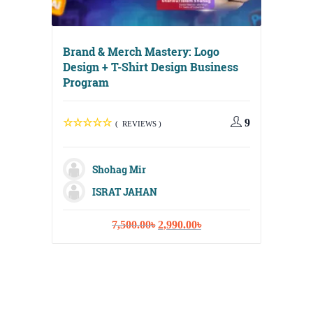
Brand & Merch Mastery: Logo
Design + T-Shirt Design Business
Program
Digital
Media, 
9
( REVIEWS )
Strateg
Shohag Mir
ISRAT JAHAN
M
Original
Current
7,500.00
৳
2,990.00
৳
Sh
price
price
was:
is:
Fa
7,500.00৳.
2,990.00৳.
Na
I