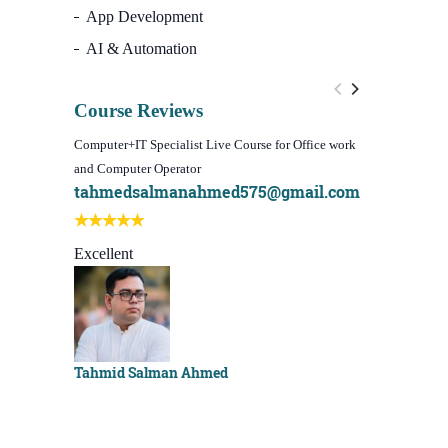
App Development
AI & Automation
Course Reviews
Computer+IT Specialist Live Course for Office work
WordPress We
and Computer Operator
Course)
tahmedsalmanahmed575@gmail.com
I learn be
Best course
Excellent
Sachchu K
Tahmid Salman Ahmed