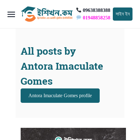
09638388388
সাইন ইন
01948858258
All posts by
Antora Imaculate
Gomes
Antora Imaculate Gomes profile