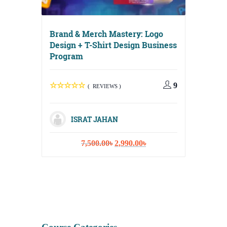
Brand & Merch Mastery: Logo
Design + T-Shirt Design Business
Program
Digital 
Media, E
9
Content 
( REVIEWS )
ISRAT JAHAN
Original
Current
7,500.00
৳
2,990.00
৳
IS
price
price
was:
is:
1
7,500.00৳.
2,990.00৳.