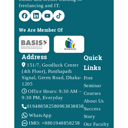
freelancing and IT.
We Are Member Of
Address
Quick
151/7, Goodluck Center
Links
(4th Floor), Panthapath
Signal, Green Road, Dhaka-
Free
1205
Seminar
Office Hours: 9:30 AM –
Courses
9:30 PM, Everyday
About Us
01948858258
09638388388
Success
WhatsApp
Story
IMO: +8801948858258
Our Faculty