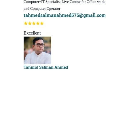
Computer+IT Specialist Live Course for Office work
WordPress Web
and Computer Operator
(Video Course)
tahmedsalmanahmed575@gmail.com
I learn bes
Best course 
Excellent
Sachchu Kh
Tahmid Salman Ahmed