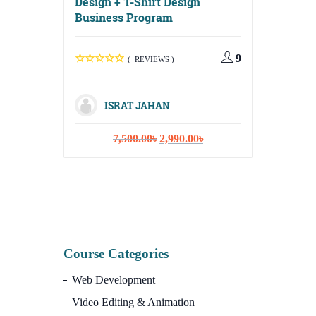
Design + T-Shirt Design
Business Program
Digital G
Media, Em
Content S
9
( REVIEWS )
ISRAT JAHAN
Original
Current
7,500.00
৳
2,990.00
৳
ISR
price
price
was:
is:
10,
7,500.00৳.
2,990.00৳.
Course Categories
Web Development
Video Editing & Animation