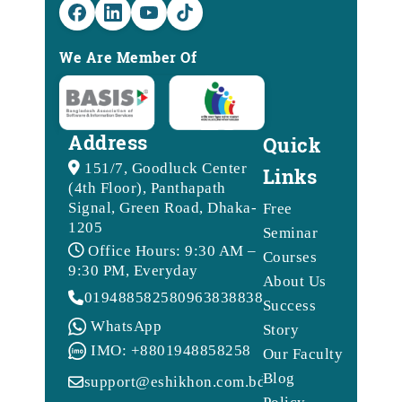
We Are Member Of
Address
Quick
151/7, Goodluck Center
Links
(4th Floor), Panthapath
Signal, Green Road, Dhaka-
Free
1205
Seminar
Office Hours: 9:30 AM –
Courses
9:30 PM, Everyday
About Us
01948858258
09638388388
Success
WhatsApp
Story
IMO: +8801948858258
Our Faculty
Blog
support@eshikhon.com.bd