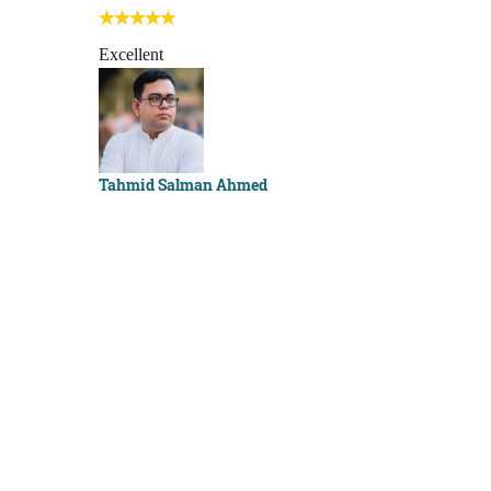
I learn best
Best course e
Excellent
Sachchu Kha
Tahmid Salman Ahmed