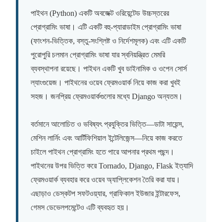
পাইথন (Python) একটি অবজেক্ট ওরিয়েন্টেড উচ্চস্তরের
প্রোগ্রামিং ভাষা। এটি একটি বহু-প্যারাডাইম প্রোগ্রামিং ভাষা
(ফাংশন-ভিত্তিক, বস্তু-সংশ্লিষ্ট ও নির্দেশমূলক) এবং এটি একটি
পুরোপুরি চলমান প্রোগ্রামিং ভাষা যার স্বনিয়ন্ত্রিত মেমরি
ব্যবস্থাপনা রয়েছে। পাইথন একটি খুব ডাইনামিক ও ওপেন সোর্স
ল্যাংগুয়েজ। পাইথনের ওয়েব ফ্রেমওয়ার্ক নিয়ে কাজ করা খুবই
সহজ। জনপ্রিয় ফ্রেমওয়ার্কগুলোর মধ্যে Django অন্যতম।
বর্তমানে আলোচিত ও ভবিষ্যৎ প্রযুক্তির ভিত্তি—ডাটা সায়েন্স,
মেশিন লার্নিং এবং আর্টিফিশিয়াল ইন্টেলিজেন্স—নিয়ে কাজ করতে
চাইলে পাইথন প্রোগ্রামিং হতে পারে আপনার প্রথম পছন্দ।
পাইথনের উপর ভিত্তি করে Tornado, Django, Flask ইত্যাদি
ফ্রেমওয়ার্ক ব্যবহার করে ওয়েব অ্যাপ্লিকেশন তৈরি করা যায়।
এছাড়াও ডেস্কটপ সফটওয়্যার, গ্রাফিকাল ইউজার ইন্টারফেস,
গেমস ডেভেলপমেন্টেও এটি ব্যবহৃত হয়।