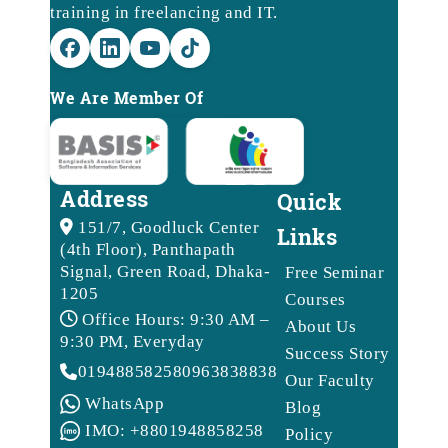
training in freelancing and IT.
We Are Member Of
Address
Quick
151/7, Goodluck Center
Links
(4th Floor), Panthapath
Signal, Green Road, Dhaka-
Free Seminar
1205
Courses
Office Hours: 9:30 AM –
About Us
9:30 PM, Everyday
Success Story
01948858258
09638388388
Our Faculty
WhatsApp
Blog
IMO: +8801948858258
Policy