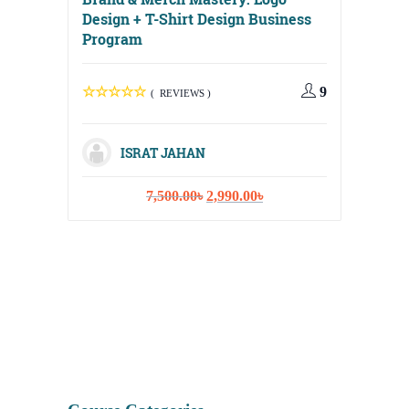
Design + T-Shirt Design Business
Program
9
( REVIEWS )
Digital
Media, 
ISRAT JAHAN
Strateg
Original
Current
7,500.00
৳
2,990.00
৳
price
price
was:
is:
7,500.00৳.
2,990.00৳.
I