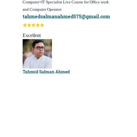
Computer+IT Specialist Live Course for Office work
WordPress We
and Computer Operator
Course)
tahmedsalmanahmed575@gmail.com
I learn be
Best course
Excellent
Sachchu K
Tahmid Salman Ahmed