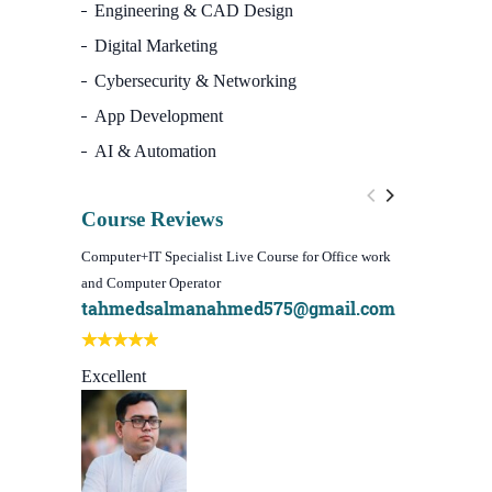
Engineering & CAD Design
Digital Marketing
Cybersecurity & Networking
App Development
AI & Automation
Course Reviews
Computer+IT Specialist Live Course for Office work
WordPress We
and Computer Operator
Course)
tahmedsalmanahmed575@gmail.com
I learn be
Best course
Excellent
Sachchu K