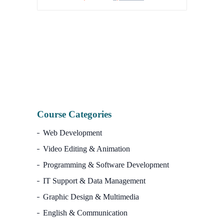
price
price
was:
is:
7,500.00৳.
2,990.00৳.
I
Course Categories
Web Development
Video Editing & Animation
Programming & Software Development
IT Support & Data Management
Graphic Design & Multimedia
English & Communication