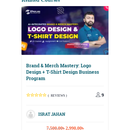
Brand & Merch Mastery: Logo
Design + T-Shirt Design Business
Program
9
( REVIEWS )
Digital
Media, 
ISRAT JAHAN
Strateg
Original
Current
7,500.00
৳
2,990.00
৳