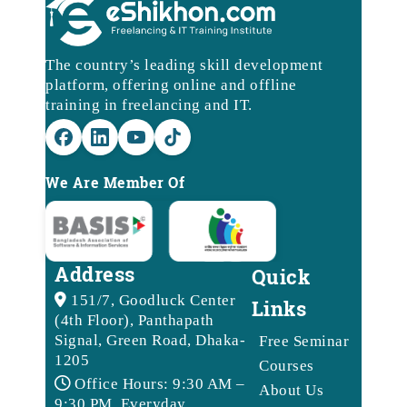
The country’s leading skill development
platform, offering online and offline
training in freelancing and IT.
We Are Member Of
Address
Quick
151/7, Goodluck Center
Links
(4th Floor), Panthapath
Signal, Green Road, Dhaka-
Free Seminar
1205
Courses
Office Hours: 9:30 AM –
About Us
9:30 PM, Everyday