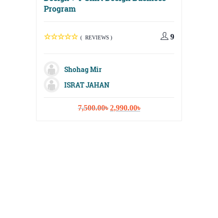
Program
9
( REVIEWS )
Digital
Media, 
Shohag Mir
Strateg
ISRAT JAHAN
Original
Current
7,500.00
৳
2,990.00
৳
price
price
was:
is:
M
7,500.00৳.
2,990.00৳.
Sh
Fa
Na
I