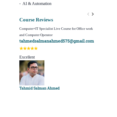
AI & Automation
Course Reviews
Computer+IT Specialist Live Course for Office work
WordPress We
and Computer Operator
Course)
tahmedsalmanahmed575@gmail.com
I learn be
Best course
Excellent
Sachchu K
Tahmid Salman Ahmed