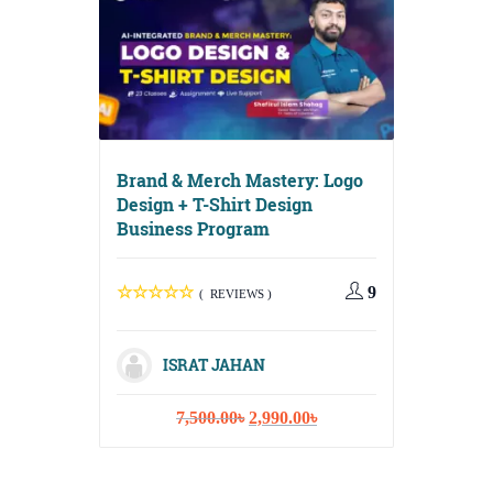
Brand & Merch Mastery: Logo
Design + T-Shirt Design
Business Program
Digital G
Media, Em
Content S
9
( REVIEWS )
ISRAT JAHAN
Original
Current
7,500.00
৳
2,990.00
৳
ISR
price
price
was:
is:
10,
7,500.00৳.
2,990.00৳.