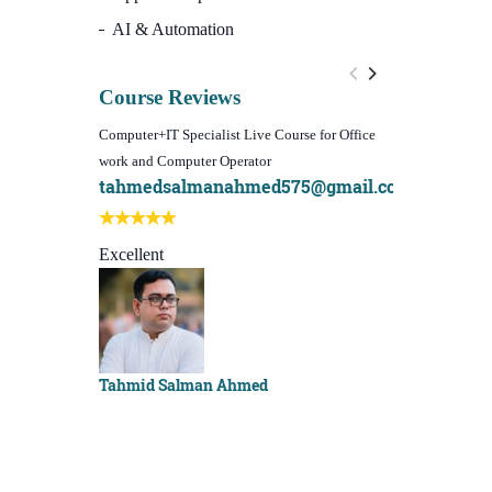
AI & Automation
Course Reviews
Computer+IT Specialist Live Course for Office
WordPress Websi
work and Computer Operator
(Video Course)
tahmedsalmanahmed575@gmail.com
I learn best
Best course e
Excellent
Sachchu Kha
Tahmid Salman Ahmed