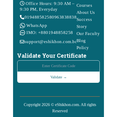
Office Hours: 9:30 AM –
Courses
9:30 PM, Everyday
About Us
01948858258
09638388388
Success
WhatsApp
Story
IMO: +8801948858258
Our Faculty
Blog
support@eshikhon.com.bd
Policy
Validate Your Certificate
Copyright 2026 © eShikhon.com. All rights
Reserved