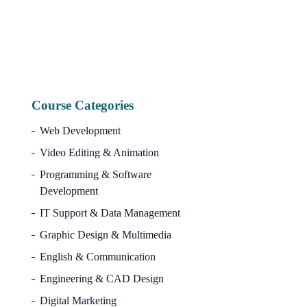
Or
10,000.00
৳
3,
pr
wa
10
Course Categories
Web Development
Video Editing & Animation
Programming & Software
Development
IT Support & Data Management
Graphic Design & Multimedia
English & Communication
Engineering & CAD Design
Digital Marketing