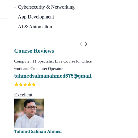
Cybersecurity & Networking
App Development
AI & Automation
Course Reviews
Computer+IT Specialist Live Course for Office
WordPress Website Design 
work and Computer Operator
(Video Course)
tahmedsalmanahmed575@gmail.com
I learn best of my li
Best course ever
Excellent
Sachchu Khan
Tahmid Salman Ahmed