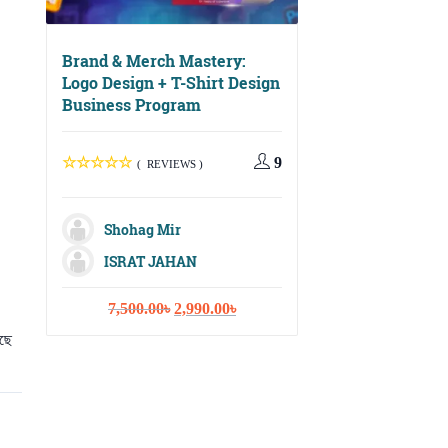
Brand & Merch Mastery:
Logo Design + T-Shirt Design
Business Program
Digital Growth Ma
Social Media, Ema
Marketing & Cont
9
( REVIEWS )
Strategy
Shohag Mir
( REVIEWS
ISRAT JAHAN
MD. SHIHAB
Original
Current
7,500.00
৳
2,990.00
৳
price
price
Shohag Mir
েছে
was:
is:
Farjana Shar
7,500.00৳.
2,990.00৳.
Nazli Jahan I
ISRAT JAHA