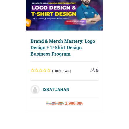
Brand & Merch Mastery: Logo
Design + T-Shirt Design
Business Program
Digital G
Media, Em
Content S
9
( REVIEWS )
ISRAT JAHAN
Original
Current
7,500.00
৳
2,990.00
৳
ISR
price
price
was:
is:
10,
7,500.00৳.
2,990.00৳.