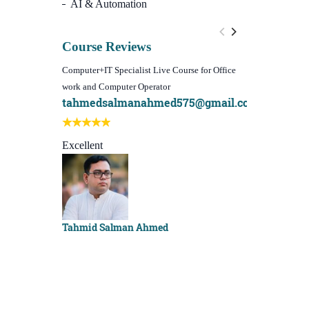
AI & Automation
Course Reviews
Computer+IT Specialist Live Course for Office
WordPress Websi
work and Computer Operator
(Video Course)
tahmedsalmanahmed575@gmail.com
I learn best
Best course e
Excellent
Sachchu Kha
Tahmid Salman Ahmed