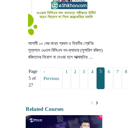
আগামী ১০ মের মধ্যে প্রথম ও দ্বিতীয় শ্রেণির
শূন্যপদে ৩৬তম বিসিএস নন-ক্যাডার (সুপারিশ বঞ্চিত)
বঞ্চিতদের নিয়োগ না দেওয়া হলে আত্মাহুতির …
Page
5
‹
1
2
3
4
6
7
8
5 of
Previous
27
Related Courses