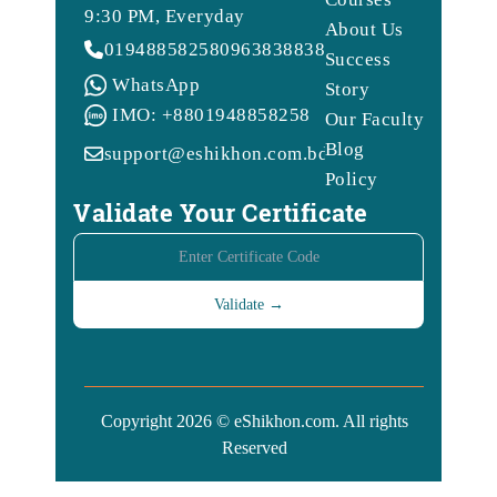
9:30 PM, Everyday
About Us
01948858258
09638388388
Success
WhatsApp
Story
IMO: +8801948858258
Our Faculty
Blog
support@eshikhon.com.bd
Policy
Validate Your Certificate
Copyright 2026 © eShikhon.com. All rights
Reserved