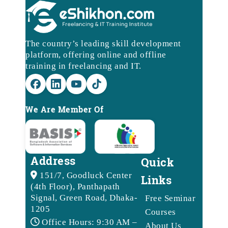
The country’s leading skill development
platform, offering online and offline
training in freelancing and IT.
We Are Member Of
Address
Quick
151/7, Goodluck Center
Links
(4th Floor), Panthapath
Signal, Green Road, Dhaka-
Free Seminar
1205
Courses
Office Hours: 9:30 AM –
About Us