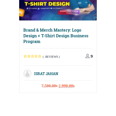
Brand & Merch Mastery: Logo
Design + T-Shirt Design Business
Program
9
( REVIEWS )
Digital
Media, 
ISRAT JAHAN
Strateg
Original
Current
7,500.00
৳
2,990.00
৳
price
price
was:
is:
7,500.00৳.
2,990.00৳.
I