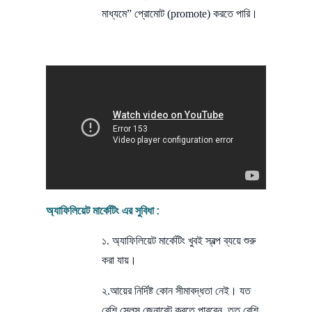
মাধ্যমে” প্রোমোট (promote) করতে পারি।
অ্যাফিলিয়েট মার্কেটিং এর সুবিধা :
১. অ্যাফিলিয়েট মার্কেটিং খুবই স্বল্প ব্যয়ে শুরু
করা যায়।
২.আয়ের নির্দিষ্ট কোন সীমাবদ্ধতা নেই। যত
বেশি সেলস জেনারেট করতে পারবেন, তত বেশি