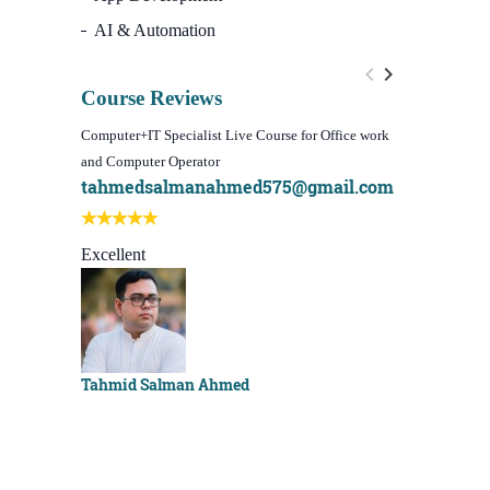
AI & Automation
Course Reviews
Computer+IT Specialist Live Course for Office work
WordPress We
and Computer Operator
Course)
tahmedsalmanahmed575@gmail.com
I learn be
Best course
Excellent
Sachchu K
Tahmid Salman Ahmed