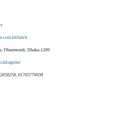
er
on.com.bd/batch
ola, Dhanmondi, Dhaka-1209
m.bd/agents/
842858258, 01705776939