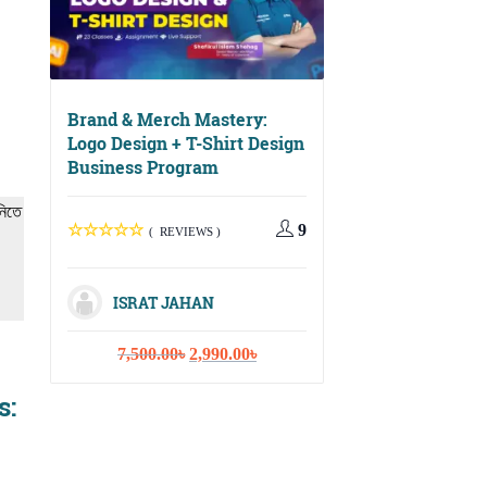
Brand & Merch Mastery:
Logo Design + T-Shirt Design
Business Program
Digital Growth Ma
Social Media, Ema
নিতে
Marketing & Cont
9
( REVIEWS )
Strategy
ISRAT JAHAN
( REVIEWS
Original
Current
7,500.00
৳
2,990.00
৳
price
price
ISRAT JAHA
s:
was:
is:
7,500.00৳.
2,990.00৳.
Or
10,000.00
৳
3,
pr
wa