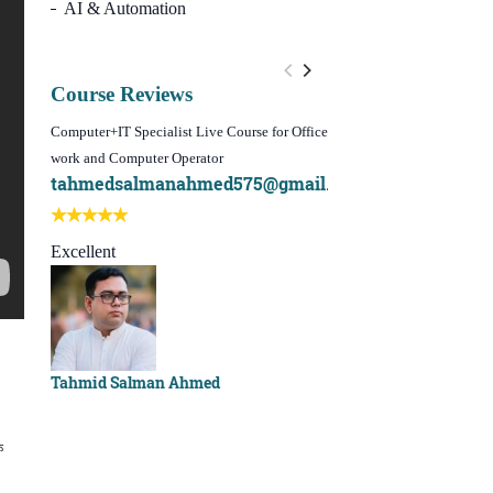
AI & Automation
Course Reviews
Computer+IT Specialist Live Course for Office
WordPress Website Design 
work and Computer Operator
(Video Course)
tahmedsalmanahmed575@gmail.com
I learn best of my li
Best course ever
Excellent
Sachchu Khan
Tahmid Salman Ahmed
ে