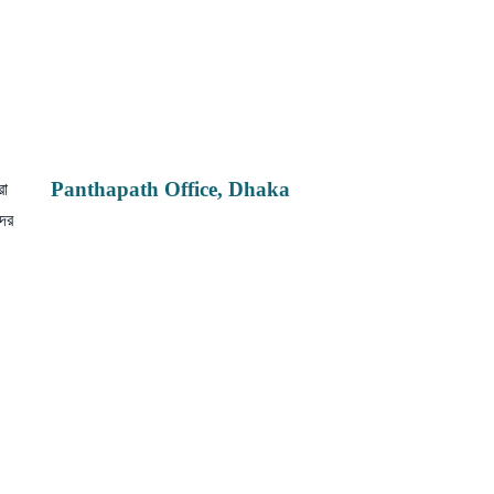
Panthapath Office, Dhaka
রা
দের