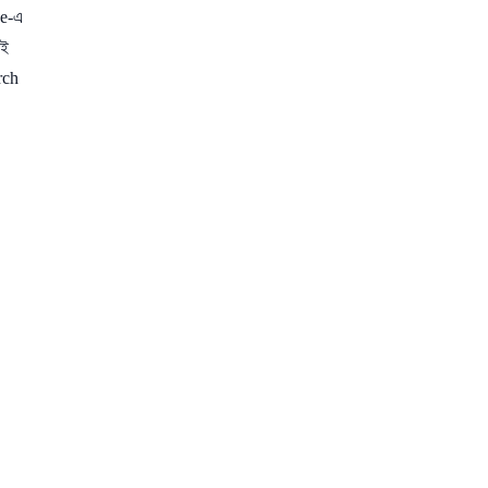
ne-এ
েই
rch