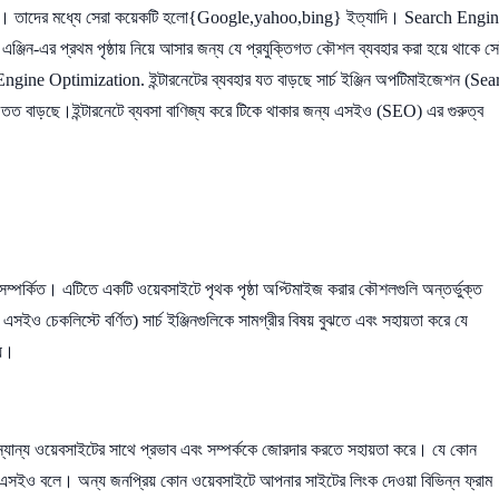
জন করেছে। তাদের মধ্যে সেরা কয়েকটি হলো{Google,yahoo,bing} ইত্যাদি। Search Engi
ঞ্জিন-এর প্রথম পৃষ্ঠায় নিয়ে আসার জন্য যে প্রযুক্তিগত কৌশল ব্যবহার করা হয়ে থাকে স
gine Optimization. ইন্টারনেটের ব্যবহার যত বাড়ছে সার্চ ইঞ্জিন অপটিমাইজেশন (Sea
 বাড়ছে।ইন্টারনেটে ব্যবসা বাণিজ্য করে টিকে থাকার জন্য এসইও (SEO) এর গুরুত্ব
পর্কিত। এটিতে একটি ওয়েবসাইটে পৃথক পৃষ্ঠা অপ্টিমাইজ করার কৌশলগুলি অন্তর্ভুক্ত
ও চেকলিস্টে বর্ণিত) সার্চ ইঞ্জিনগুলিকে সামগ্রীর বিষয় বুঝতে এবং সহায়তা করে যে
য়।
্য ওয়েবসাইটের সাথে প্রভাব এবং সম্পর্ককে জোরদার করতে সহায়তা করে। যে কোন
জ এসইও বলে। অন্য জনপ্রিয় কোন ওয়েবসাইটে আপনার সাইটের লিংক দেওয়া বিভিন্ন ফ্রাম