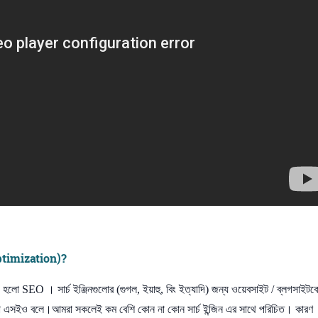
Optimization)?
 SEO । সার্চ ইঞ্জিনগুলোর (গুগল, ইয়াহু, বিং ইত্যাদি) জন্য ওয়েবসাইট / ব্লগসাইটক
বা এসইও বলে।আমরা সকলেই কম বেশি কোন না কোন সার্চ ইন্জিন এর সাথে পরিচিত। কারণ